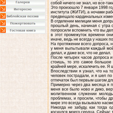
собой ничего не знал, но все-та
Это произошло 7 января 1998 го
института (ЖИТИ), а ночами раб
предвещало кардинальных изме
В отделении милиции меня допра
прошлый день, начиная с утра с
попросили вспомнить что вы дел
в этот промежуток времени они
иначе, ведь не всегда у наших п
На протяжении всего допроса, не
у меня выпытывали каждый мой 
делал, и даже все, что не делал.
После четырех часов допроса и 
стоишь, то это самое большое 
крайней мере, искалечить ее. Я
Впоследствии я узнал, что на т
человек пострадали, и я шел по
отпечаток был первым шагом для
Примерно через два месяца я п
меня все было ново и дико, вер
молитвенном служении молоды
проблемах, и просили, чтобы др
мире это всегда вызывало насме
Никогда не забуду, как тогда
коснулся моего сердца. Сейчас 